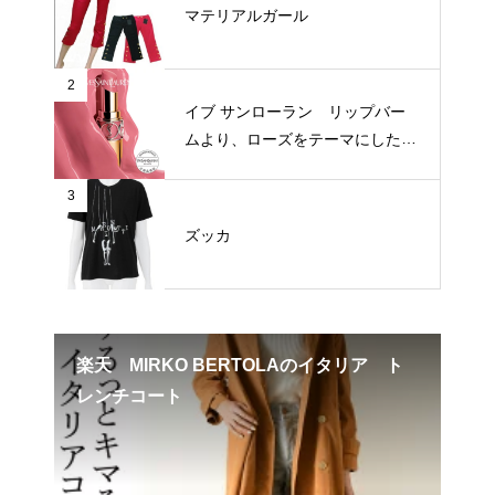
マテリアルガール
2
イブ サンローラン リップバー
ムより、ローズをテーマにした新
3色が登場
3
ズッカ
楽天 MIRKO BERTOLAのイタリア ト
9
レンチコート