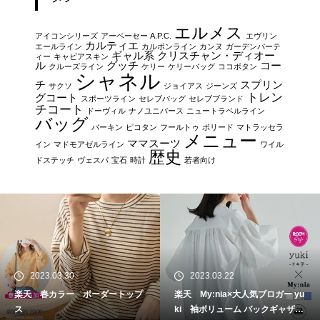
エルメス
アイコンシリーズ
アーペーセー A.P.C.
エヴリン
カルティエ
エールライン
カルボンライン
カンヌ
ガーデンパーテ
ギャル系
クリスチャン・ディオー
ィー
キャビアスキン
ル
グッチ
コー
クルーズライン
ケリー
ケリーバッグ
ココボタン
シャネル
チ
スプリン
サクソ
ジョイアス
ジーンズ
トレン
グコート
スポーツライン
セレブバッグ
セレブブランド
チコート
ドーヴィル
ナノユニバース
ニュートラベルライン
バッグ
バーキン
ピコタン
フールトゥ
ボリード
マトラッセラ
メニュー
ママスーツ
イン
マドモアゼルライン
ワイル
歴史
ドステッチ
ヴェスパ
宝石
時計
若者向け
2023.03.30
2023.03.22
楽天 春カラー ボーダートップ
楽天 My:nia×大人気ブロガー yu
ス
ki 袖ボリューム バックギャザー