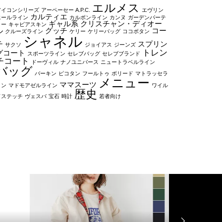
エルメス
アイコンシリーズ
アーペーセー A.P.C.
エヴリン
カルティエ
エールライン
カルボンライン
カンヌ
ガーデンパーテ
ギャル系
クリスチャン・ディオー
ィー
キャビアスキン
ル
グッチ
コー
クルーズライン
ケリー
ケリーバッグ
ココボタン
シャネル
チ
スプリン
サクソ
ジョイアス
ジーンズ
トレン
グコート
スポーツライン
セレブバッグ
セレブブランド
チコート
ドーヴィル
ナノユニバース
ニュートラベルライン
バッグ
バーキン
ピコタン
フールトゥ
ボリード
マトラッセラ
メニュー
ママスーツ
イン
マドモアゼルライン
ワイル
歴史
ドステッチ
ヴェスパ
宝石
時計
若者向け