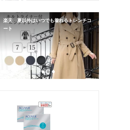
楽天 MIRKO BERTOLAのイタリア ト
9cmアッ
レンチコート