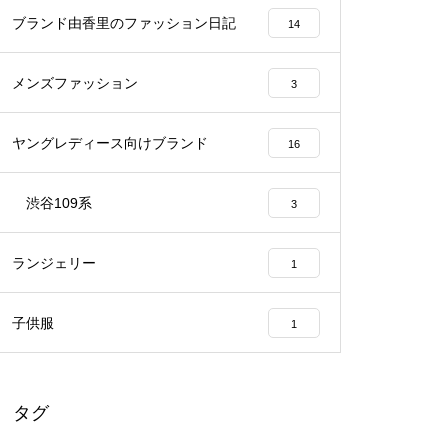
ブランド由香里のファッション日記
14
メンズファッション
3
ヤングレディース向けブランド
16
渋谷109系
3
ランジェリー
1
子供服
1
タグ