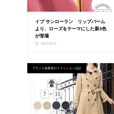
RTOLAのイタリア ト
9cmアップの美脚シークレット
イブ サンローラン リップバーム
より、ローズをテーマにした新3色
が登場
2023.03.17
ブランド由香里のファッション日記