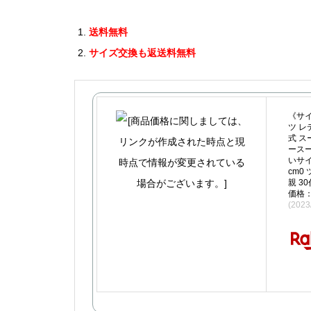
送料無料
サイズ交換も返送料無料
《サ
ツ レ
式 ス
ースー
いサイ
cm0
親 3
価格：
(202