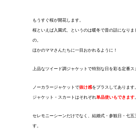
もうすぐ桜が開花します。
楽天 春カラー ボーダートップ
桜といえば入園式、というのは暖冬で昔の話になりま
の。
ほかのママさんたちに一目おかれるように！
上品なツイード調ジャケットで特別な日を彩る定番ス
ノーカラージャケットで
抜け感
をプラスしてあります
ジャケット・スカートはそれぞれ
単品使いもできます
セレモニーシーンだけでなく、結婚式・参観日・七五
す。