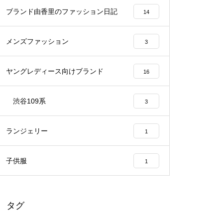
ブランド由香里のファッション日記
14
メンズファッション
3
ヤングレディース向けブランド
16
渋谷109系
3
ランジェリー
1
子供服
1
タグ