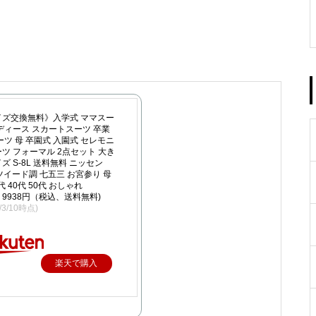
イズ交換無料》入学式 ママスー
ディース スカートスーツ 卒業
ーツ 母 卒園式 入園式 セレモニ
ツ フォーマル 2点セット 大き
ズ S-8L 送料無料 ニッセン
 ツイード調 七五三 お宮参り 母
0代 40代 50代 おしゃれ
9938円（税込、送料無料)
3/3/10時点)
楽天で購入