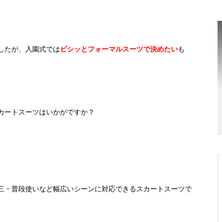
ス
楽天 即日配送 ファイナルセール50%OFF
TODAYFUL 小紋柄のブラウス
したが、入園式では
ビシッとフォーマルスーツで決めたい
も
カートスーツはいかがですか？
。
。
三・普段使いなど幅広いシーンに対応できるスカートスーツで