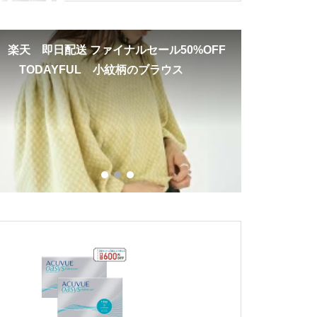
エルメス
楽天 春カ