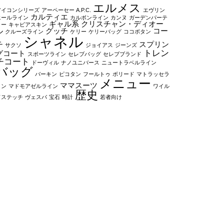
エルメス
アイコンシリーズ
アーペーセー A.P.C.
エヴリン
カルティエ
エールライン
カルボンライン
カンヌ
ガーデンパーテ
ギャル系
クリスチャン・ディオー
ィー
キャビアスキン
ル
グッチ
コー
クルーズライン
ケリー
ケリーバッグ
ココボタン
シャネル
チ
スプリン
サクソ
ジョイアス
ジーンズ
トレン
グコート
スポーツライン
セレブバッグ
セレブブランド
チコート
ドーヴィル
ナノユニバース
ニュートラベルライン
バッグ
バーキン
ピコタン
フールトゥ
ボリード
マトラッセラ
メニュー
ママスーツ
イン
マドモアゼルライン
ワイル
歴史
ドステッチ
ヴェスパ
宝石
時計
若者向け