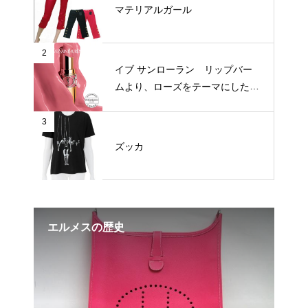
マテリアルガール
2
イブ サンローラン リップバー
ムより、ローズをテーマにした新
3色が登場
3
ズッカ
エルメスの歴史
エ