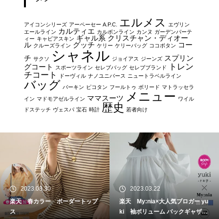
エルメス
アイコンシリーズ
アーペーセー A.P.C.
エヴリン
カルティエ
エールライン
カルボンライン
カンヌ
ガーデンパーテ
ギャル系
クリスチャン・ディオー
ィー
キャビアスキン
ル
グッチ
コー
クルーズライン
ケリー
ケリーバッグ
ココボタン
シャネル
チ
スプリン
サクソ
ジョイアス
ジーンズ
トレン
グコート
スポーツライン
セレブバッグ
セレブブランド
チコート
ドーヴィル
ナノユニバース
ニュートラベルライン
バッグ
バーキン
ピコタン
フールトゥ
ボリード
マトラッセラ
メニュー
ママスーツ
イン
マドモアゼルライン
ワイル
歴史
ドステッチ
ヴェスパ
宝石
時計
若者向け
2023.03.30
2023.03.22
楽天 春カラー ボーダートップ
楽天 My:nia×大人気ブロガー yu
ス
ki 袖ボリューム バックギャザー