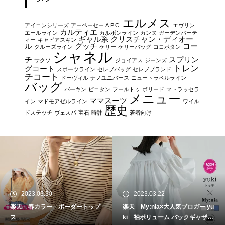
エルメス
アイコンシリーズ
アーペーセー A.P.C.
エヴリン
カルティエ
エールライン
カルボンライン
カンヌ
ガーデンパーテ
ギャル系
クリスチャン・ディオー
ィー
キャビアスキン
ル
グッチ
コー
クルーズライン
ケリー
ケリーバッグ
ココボタン
シャネル
チ
スプリン
サクソ
ジョイアス
ジーンズ
トレン
グコート
スポーツライン
セレブバッグ
セレブブランド
チコート
ドーヴィル
ナノユニバース
ニュートラベルライン
バッグ
バーキン
ピコタン
フールトゥ
ボリード
マトラッセラ
メニュー
ママスーツ
イン
マドモアゼルライン
ワイル
歴史
ドステッチ
ヴェスパ
宝石
時計
若者向け
2023.03.30
2023.03.22
楽天 春カラー ボーダートップ
楽天 My:nia×大人気ブロガー yu
ス
ki 袖ボリューム バックギャザー