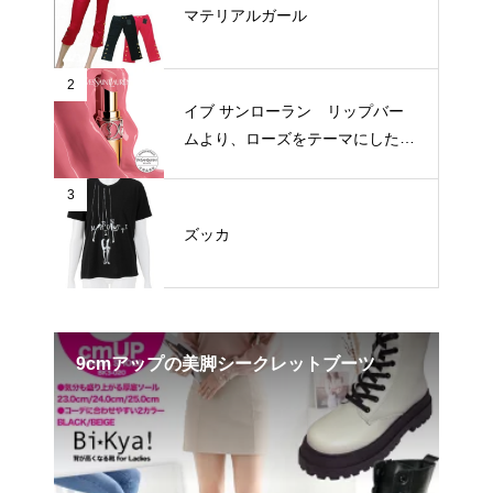
マテリアルガール
2
イブ サンローラン リップバー
ムより、ローズをテーマにした新
3色が登場
3
ズッカ
9cmアップの美脚シークレットブーツ
エ