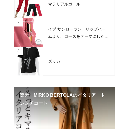
マテリアルガール
2
イブ サンローラン リップバー
ムより、ローズをテーマにした新
3色が登場
3
ズッカ
用レ
楽天 MIRKO BERTOLAのイタリア ト
楽
レンチコート
まで