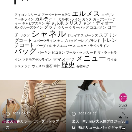
エルメス
アイコンシリーズ
アーペーセー A.P.C.
エヴリン
カルティエ
エールライン
カルボンライン
カンヌ
ガーデンパーテ
ギャル系
クリスチャン・ディオー
ィー
キャビアスキン
ル
グッチ
コー
クルーズライン
ケリー
ケリーバッグ
ココボタン
シャネル
チ
スプリン
サクソ
ジョイアス
ジーンズ
トレン
グコート
スポーツライン
セレブバッグ
セレブブランド
チコート
ドーヴィル
ナノユニバース
ニュートラベルライン
バッグ
バーキン
ピコタン
フールトゥ
ボリード
マトラッセラ
メニュー
ママスーツ
イン
マドモアゼルライン
ワイル
歴史
ドステッチ
ヴェスパ
宝石
時計
若者向け
2023.03.30
2023.03.22
楽天 春カラー ボーダートップ
楽天 My:nia×大人気ブロガー yu
ス
ki 袖ボリューム バックギャザー