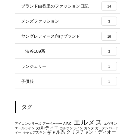
ブランド由香里のファッション日記
14
メンズファッション
3
ヤングレディース向けブランド
16
渋谷109系
3
ランジェリー
1
子供服
1
タグ
エルメス
アイコンシリーズ
アーペーセー A.P.C.
エヴリン
カルティエ
エールライン
カルボンライン
カンヌ
ガーデンパーテ
ギャル系
クリスチャン・ディオー
ィー
キャビアスキン