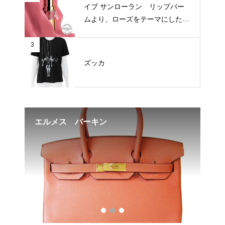
イブ サンローラン リップバー
ムより、ローズをテーマにした新
3色が登場
3
ズッカ
FF
エルメス バーキン
楽天
リ