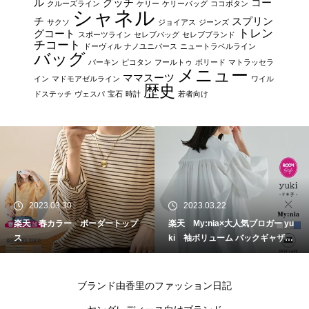
ル
グッチ
コー
クルーズライン
ケリー
ケリーバッグ
ココボタン
シャネル
チ
スプリン
サクソ
ジョイアス
ジーンズ
トレン
グコート
スポーツライン
セレブバッグ
セレブブランド
チコート
ドーヴィル
ナノユニバース
ニュートラベルライン
バッグ
バーキン
ピコタン
フールトゥ
ボリード
マトラッセラ
メニュー
ママスーツ
イン
マドモアゼルライン
ワイル
歴史
ドステッチ
ヴェスパ
宝石
時計
若者向け
2023.03.30
2023.03.22
楽天 春カラー ボーダートップ
楽天 My:nia×大人気ブロガー yu
ス
ki 袖ボリューム バックギャザー
シャツ
ブランド由香里のファッション日記