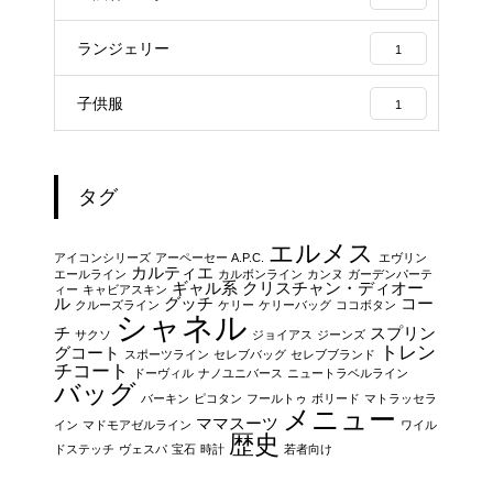
ランジェリー
1
子供服
1
タグ
エルメス
アイコンシリーズ
アーペーセー A.P.C.
エヴリン
カルティエ
エールライン
カルボンライン
カンヌ
ガーデンパーテ
ギャル系
クリスチャン・ディオー
ィー
キャビアスキン
ル
グッチ
コー
クルーズライン
ケリー
ケリーバッグ
ココボタン
シャネル
チ
スプリン
サクソ
ジョイアス
ジーンズ
トレン
グコート
スポーツライン
セレブバッグ
セレブブランド
チコート
ドーヴィル
ナノユニバース
ニュートラベルライン
バッグ
バーキン
ピコタン
フールトゥ
ボリード
マトラッセラ
メニュー
ママスーツ
イン
マドモアゼルライン
ワイル
歴史
ドステッチ
ヴェスパ
宝石
時計
若者向け