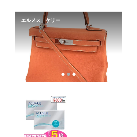
エルメス ケリー
楽
コ