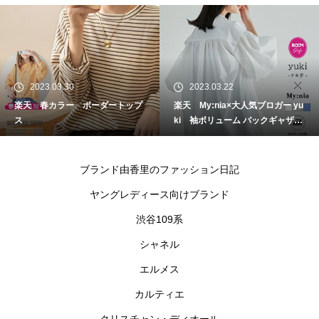
2023.03.30
2023.03.22
楽天 春カラー ボーダートップ
楽天 My:nia×大人気ブロガー yu
ス
ki 袖ボリューム バックギャザー
シャツ
ブランド由香里のファッション日記
ヤングレディース向けブランド
渋谷109系
シャネル
エルメス
カルティエ