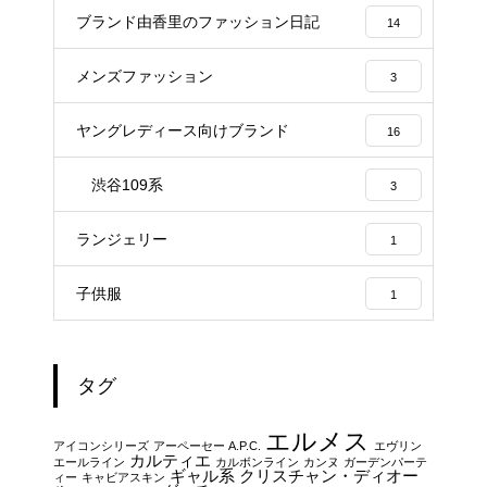
ブランド由香里のファッション日記
14
メンズファッション
3
ヤングレディース向けブランド
16
渋谷109系
3
ランジェリー
1
子供服
1
タグ
エルメス
アイコンシリーズ
アーペーセー A.P.C.
エヴリン
カルティエ
エールライン
カルボンライン
カンヌ
ガーデンパーテ
ギャル系
クリスチャン・ディオー
ィー
キャビアスキン