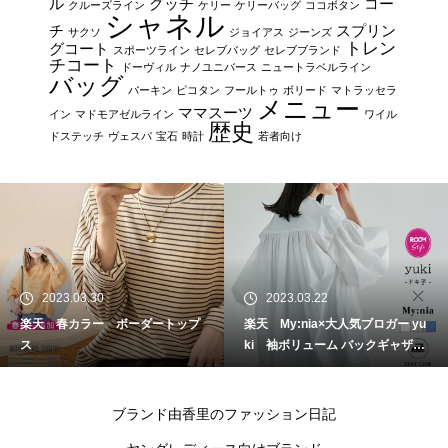
ル
グッチ
コー
クルーズライン
ケリー
ケリーバッグ
ココボタン
シャネル
チ
スプリン
サクソ
ジョイアス
ジーンズ
トレン
グコート
スポーツライン
セレブバッグ
セレブブランド
チコート
ドーヴィル
ナノユニバース
ニュートラベルライン
バッグ
バーキン
ピコタン
フールトゥ
ボリード
マトラッセラ
メニュー
ママスーツ
イン
マドモアゼルライン
ワイル
歴史
ドステッチ
ヴェスパ
宝石
時計
若者向け
2023.03.30
2023.03.22
楽天 春カラー ボーダートップ
楽天 My:nia×大人気ブロガー yu
ス
ki 袖ボリューム バックギャザー
シャツ
ブランド由香里のファッション日記