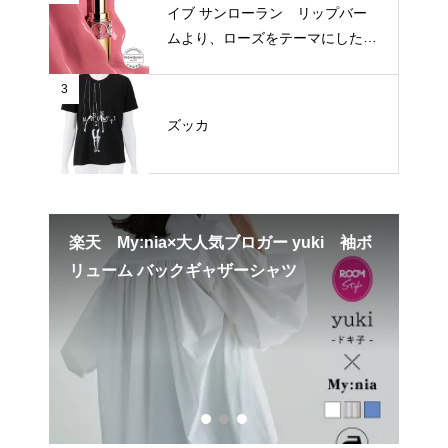
イブ サンローラン リップバー
ムより、ローズをテーマにした新
3色が登場
3
ズッカ
ンチ
楽天 My:nia×大人気ブロガー yuki 袖ボ
楽天
リューム バックギャザーシャツ
T