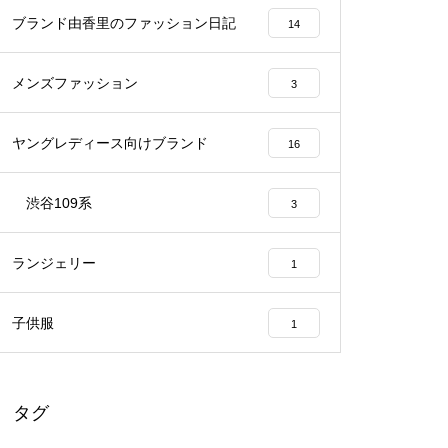
ブランド由香里のファッション日記
14
メンズファッション
3
ヤングレディース向けブランド
16
渋谷109系
3
ランジェリー
1
子供服
1
タグ