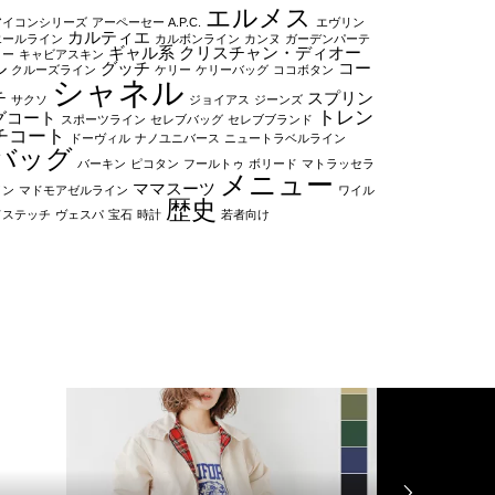
エルメス
アイコンシリーズ
アーペーセー A.P.C.
エヴリン
カルティエ
エールライン
カルボンライン
カンヌ
ガーデンパーテ
ギャル系
クリスチャン・ディオー
ィー
キャビアスキン
ル
グッチ
コー
クルーズライン
ケリー
ケリーバッグ
ココボタン
シャネル
チ
スプリン
サクソ
ジョイアス
ジーンズ
トレン
グコート
スポーツライン
セレブバッグ
セレブブランド
チコート
ドーヴィル
ナノユニバース
ニュートラベルライン
バッグ
バーキン
ピコタン
フールトゥ
ボリード
マトラッセラ
メニュー
ママスーツ
イン
マドモアゼルライン
ワイル
歴史
ドステッチ
ヴェスパ
宝石
時計
若者向け