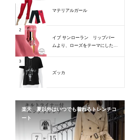
マテリアルガール
2
イブ サンローラン リップバー
ムより、ローズをテーマにした新
3色が登場
3
ズッカ
ター
楽天 夏以外はいつでも着れるトレンチコ
エ
ート