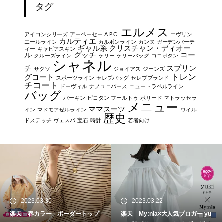
タグ
エルメス
アイコンシリーズ
アーペーセー A.P.C.
エヴリン
カルティエ
エールライン
カルボンライン
カンヌ
ガーデンパーテ
ギャル系
クリスチャン・ディオー
ィー
キャビアスキン
ル
グッチ
コー
クルーズライン
ケリー
ケリーバッグ
ココボタン
シャネル
チ
スプリン
サクソ
ジョイアス
ジーンズ
トレン
グコート
スポーツライン
セレブバッグ
セレブブランド
チコート
ドーヴィル
ナノユニバース
ニュートラベルライン
バッグ
バーキン
ピコタン
フールトゥ
ボリード
マトラッセラ
メニュー
ママスーツ
イン
マドモアゼルライン
ワイル
歴史
ドステッチ
ヴェスパ
宝石
時計
若者向け
2023.03.30
2023.03.22
楽天 春カラー ボーダートップ
楽天 My:nia×大人気ブロガー yu