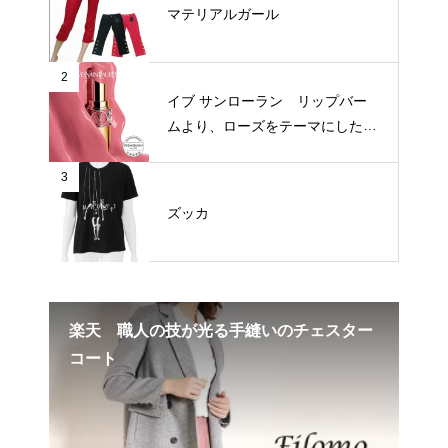
マテリアルガール
2
イブ サンローラン リップバー
ムより、ローズをテーマにした新
3色が登場
3
ズッカ
楽天 職人の技が光る手縫いのチェスター
楽天
コート
リ