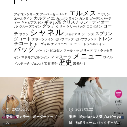
エルメス
アイコンシリーズ
アーペーセー A.P.C.
エヴリン
カルティエ
エールライン
カルボンライン
カンヌ
ガーデンパーテ
ギャル系
クリスチャン・ディオー
ィー
キャビアスキン
ル
グッチ
コー
クルーズライン
ケリー
ケリーバッグ
ココボタン
シャネル
チ
スプリン
サクソ
ジョイアス
ジーンズ
トレン
グコート
スポーツライン
セレブバッグ
セレブブランド
チコート
ドーヴィル
ナノユニバース
ニュートラベルライン
バッグ
バーキン
ピコタン
フールトゥ
ボリード
マトラッセラ
メニュー
ママスーツ
イン
マドモアゼルライン
ワイル
歴史
ドステッチ
ヴェスパ
宝石
時計
若者向け
2023.03.30
2023.03.22
楽天 春カラー ボーダートップ
楽天 My:nia×大人気ブロガー yu
ス
ki 袖ボリューム バックギャザー