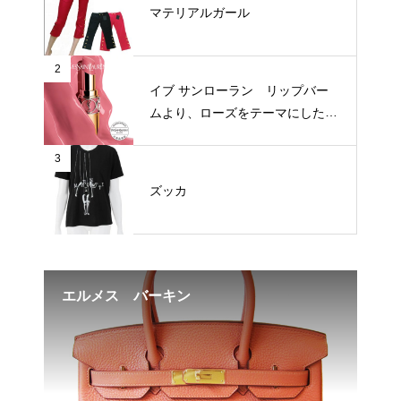
マテリアルガール
2
イブ サンローラン リップバー
ムより、ローズをテーマにした新
3色が登場
3
ズッカ
う！
エルメス バーキン
楽
イ