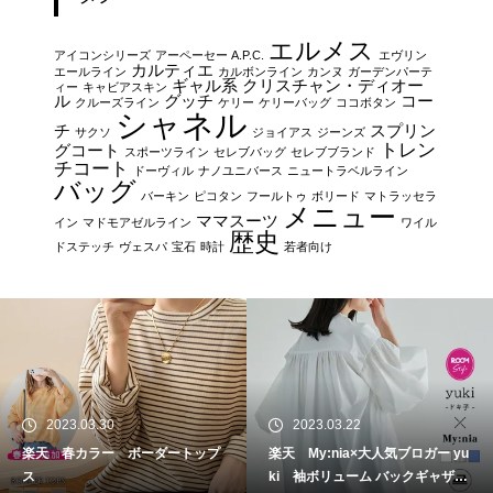
エルメス
アイコンシリーズ
アーペーセー A.P.C.
エヴリン
カルティエ
エールライン
カルボンライン
カンヌ
ガーデンパーテ
ギャル系
クリスチャン・ディオー
ィー
キャビアスキン
ル
グッチ
コー
クルーズライン
ケリー
ケリーバッグ
ココボタン
シャネル
チ
スプリン
サクソ
ジョイアス
ジーンズ
トレン
グコート
スポーツライン
セレブバッグ
セレブブランド
チコート
ドーヴィル
ナノユニバース
ニュートラベルライン
バッグ
バーキン
ピコタン
フールトゥ
ボリード
マトラッセラ
メニュー
ママスーツ
イン
マドモアゼルライン
ワイル
歴史
ドステッチ
ヴェスパ
宝石
時計
若者向け
2023.03.30
2023.03.22
楽天 春カラー ボーダートップ
楽天 My:nia×大人気ブロガー yu
ス
ki 袖ボリューム バックギャザー