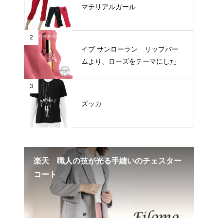
マテリアルガール
2
イブ サンローラン リップバー
ムより、ローズをテーマにした新
3色が登場
3
ズッカ
楽天 職人の技が光る手縫いのチェスター
楽
コート
まで