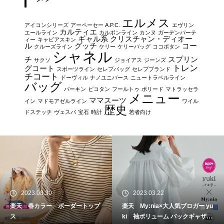
エルメス
アイコンシリーズ
アーペーセー A.P.C.
エヴリン
カルティエ
エールライン
カルボンライン
カンヌ
ガーデンパーテ
ギャル系
クリスチャン・ディオー
ィー
キャビアスキン
ル
グッチ
コー
クルーズライン
ケリー
ケリーバッグ
ココボタン
シャネル
チ
スプリン
サクソ
ジョイアス
ジーンズ
トレン
グコート
スポーツライン
セレブバッグ
セレブブランド
チコート
ドーヴィル
ナノユニバース
ニュートラベルライン
バッグ
バーキン
ピコタン
フールトゥ
ボリード
マトラッセラ
メニュー
ママスーツ
イン
マドモアゼルライン
ワイル
歴史
ドステッチ
ヴェスパ
宝石
時計
若者向け
2023.03.30
2023.03.22
楽天 春カラー ボーダートップ
楽天 My:nia×大人気ブロガー yu
ス
ki 袖ボリューム バックギャザー