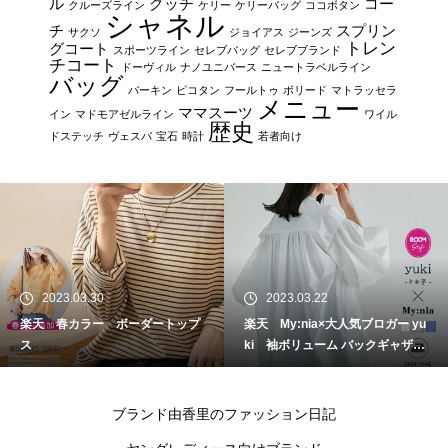
ル
グッチ
コー
クルーズライン
ケリー
ケリーバッグ
ココボタン
シャネル
チ
スプリン
サクソ
ジョイアス
ジーンズ
トレン
グコート
スポーツライン
セレブバッグ
セレブブランド
チコート
ドーヴィル
ナノユニバース
ニュートラベルライン
バッグ
バーキン
ピコタン
フールトゥ
ボリード
マトラッセラ
メニュー
ママスーツ
イン
マドモアゼルライン
ワイル
歴史
ドステッチ
ヴェスパ
宝石
時計
若者向け
2023.03.30
2023.03.22
楽天 春カラー ボーダートップ
楽天 My:nia×大人気ブロガー yu
ス
ki 袖ボリューム バックギャザー
シャツ
ブランド由香里のファッション日記