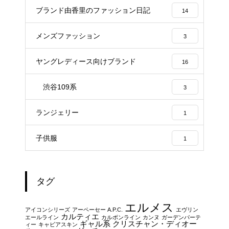
ブランド由香里のファッション日記
14
メンズファッション
3
ヤングレディース向けブランド
16
渋谷109系
3
ランジェリー
1
子供服
1
タグ
エルメス
アイコンシリーズ
アーペーセー A.P.C.
エヴリン
カルティエ
エールライン
カルボンライン
カンヌ
ガーデンパーテ
ギャル系
クリスチャン・ディオー
ィー
キャビアスキン