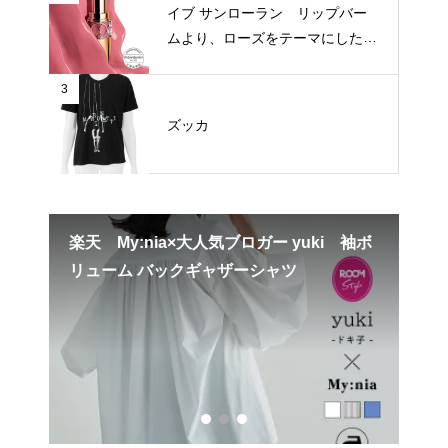
イブ サンローラン リップバー
ムより、ローズをテーマにした新
3色が登場
3
ズッカ
楽天 My:nia×大人気ブロガー yuki 袖ボ
大
リューム バックギャザーシャツ