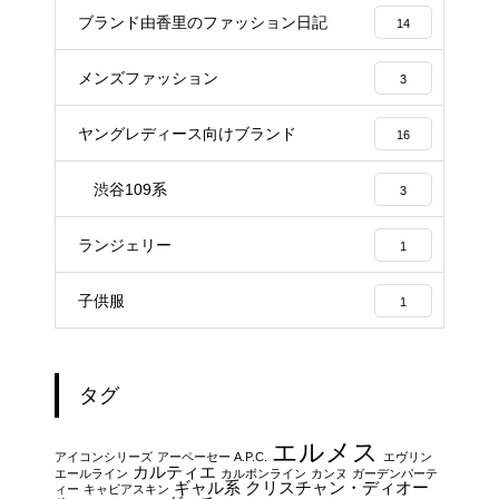
ブランド由香里のファッション日記
14
メンズファッション
3
ヤングレディース向けブランド
16
渋谷109系
3
ランジェリー
1
子供服
1
タグ
エルメス
アイコンシリーズ
アーペーセー A.P.C.
エヴリン
カルティエ
エールライン
カルボンライン
カンヌ
ガーデンパーテ
ギャル系
クリスチャン・ディオー
ィー
キャビアスキン