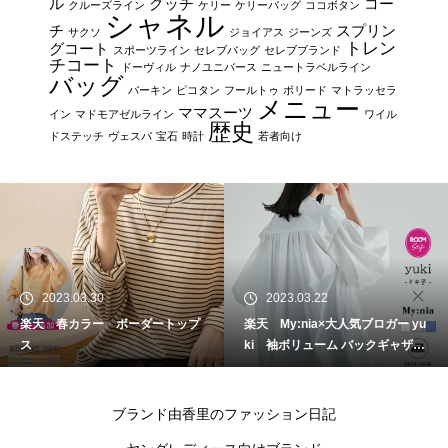
ル
グッチ
コー
クルーズライン
ケリー
ケリーバッグ
ココボタン
シャネル
チ
スプリン
サクソ
ジョイアス
ジーンズ
トレン
グコート
スポーツライン
セレブバッグ
セレブブランド
チコート
ドーヴィル
ナノユニバース
ニュートラベルライン
バッグ
バーキン
ピコタン
フールトゥ
ボリード
マトラッセラ
メニュー
ママスーツ
イン
マドモアゼルライン
ワイル
歴史
ドステッチ
ヴェスパ
宝石
時計
若者向け
2023.03.30
2023.03.22
楽天 春カラー ボーダートップ
楽天 My:nia×大人気ブロガー yu
ス
ki 袖ボリューム バックギャザー
シャツ
ブランド由香里のファッション日記