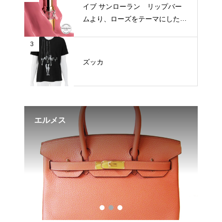
イブ サンローラン リップバー
ムより、ローズをテーマにした新
3色が登場
3
ズッカ
、ロ
エルメス
エ