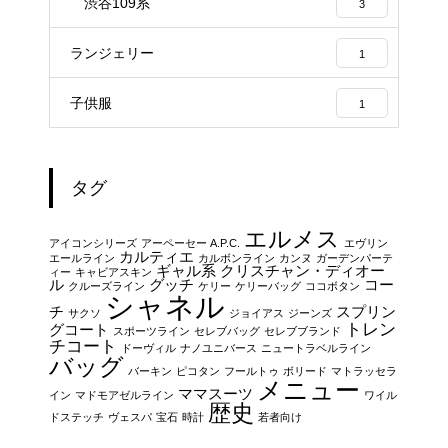
渋谷109系
3
ランジェリー
1
子供服
1
タグ
エルメス
アイコンシリーズ
アーペーセー A.P.C.
エヴリン
カルティエ
エールライン
カルボンライン
カンヌ
ガーデンパーテ
ギャル系
クリスチャン・ディオー
ィー
キャビアスキン
ル
グッチ
コー
クルーズライン
ケリー
ケリーバッグ
ココボタン
シャネル
チ
スプリン
サクソ
ジョイアス
ジーンズ
トレン
グコート
スポーツライン
セレブバッグ
セレブブランド
チコート
ドーヴィル
ナノユニバース
ニュートラベルライン
バッグ
バーキン
ピコタン
フールトゥ
ボリード
マトラッセラ
メニュー
ママスーツ
イン
マドモアゼルライン
ワイル
歴史
ドステッチ
ヴェスパ
宝石
時計
若者向け