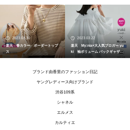
2023.03.30
2023.03.22
楽天 春カラー ボーダートップ
楽天 My:nia×大人気ブロガー yu
ス
ki 袖ボリューム バックギャザー
シャツ
ブランド由香里のファッション日記
ヤングレディース向けブランド
渋谷109系
シャネル
エルメス
カルティエ